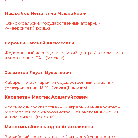
Машрабов Нематулла Машрабович
Южно-Уральский государственный аграрный
университет
(Троицк)
Воронин Евгений Алексеевич
Федеральный исследовательский центр "Информатика
и управление" РАН
(Москва)
Хажметов Лиуан Мухажевич
Кабардино-Балкарский государственный аграрный
университет им. В. М. Кокова
(Нальчик)
Карапетян Мартик Аршалуйсович
Российский государственный аграрный университет –
Московская сельскохозяйственная академия имени К.
А. Тимирязева
(Москва)
Манохина Александра Анатольевна
Российский государственный аграрный университет –