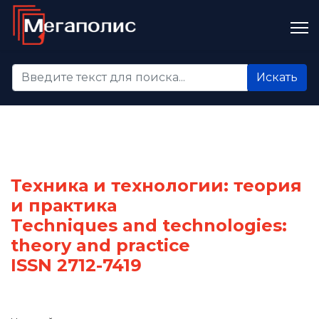
Искать...
Искать
Техника и технологии: теория
и практика
Techniques and technologies:
theory and practice
ISSN 2712-7419