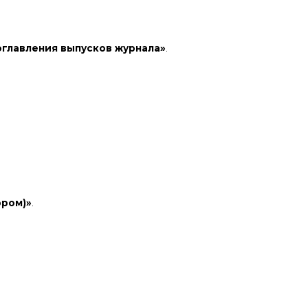
главления выпусков журнала»
.
ором)»
.